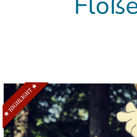
Flöße
Die