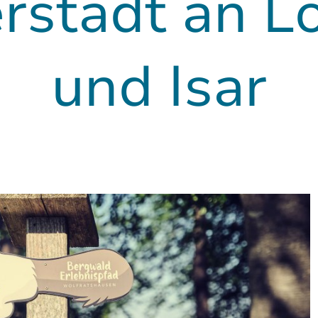
rstadt an L
und Isar
 Flößerstad
Tölzer Land