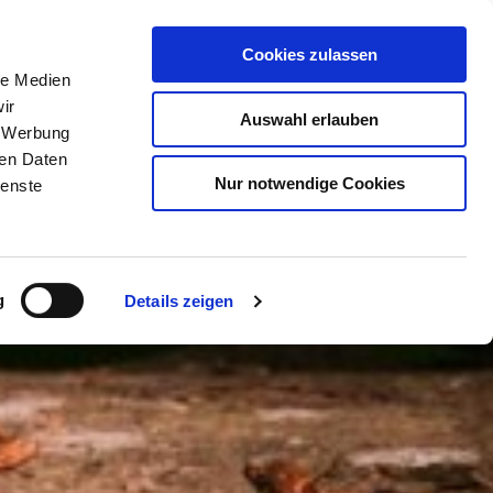
Cookies zulassen
le Medien
ir
BUCHEN
SUCHE
MENÜ
Auswahl erlauben
, Werbung
ren Daten
Nur notwendige Cookies
ienste
g
Details zeigen