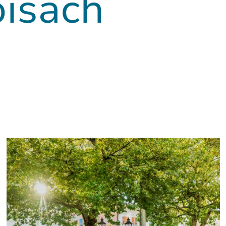
oisach
t im