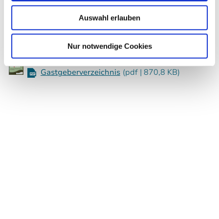
Unser Gastgeberverzeichnis zum
Auswahl erlauben
Download
Nur notwendige Cookies
Gastgeberverzeichnis
(pdf | 870,8 KB)
Datenschutz
Kontakt
Impressum
Barrierefreiheit