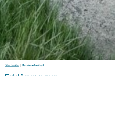
Startseite
Barrierefreiheit
Erklärung zur
Barrierefreiheit
Die Stadt Wolfratshausen ist bemüht, die
Webseite
www.tourismus.wolfratshausen.de
im
Einklang mit der Bayerischen E-Government-