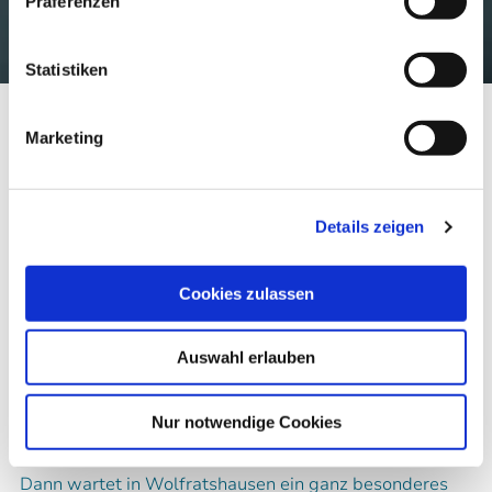
Präferenzen
Statistiken
Startseite
Wolfratshausen entdecken
Hubert und/ohne Staller
Hubert und/ohne Staller-Weg
Marketing
Hubert und/ohne Staller-
Weg
Details zeigen
Folgen Sie den Spuren von Hubert und Staller durch
Cookies zulassen
Wolfratshausen.
Auswahl erlauben
Sie sind Fan von „Hubert
und/ohne Staller“?
Nur notwendige Cookies
Dann wartet in Wolfratshausen ein ganz besonderes