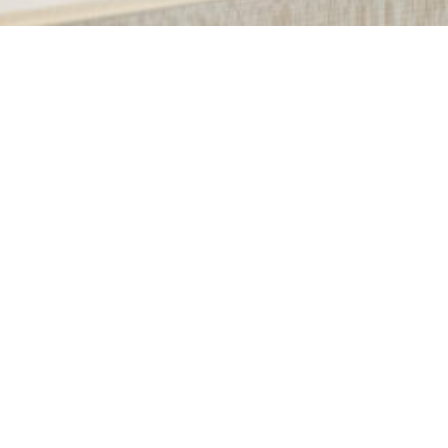
g
Infos Stadt Wolfratshausen
Anreise-Informat
nformationen
zu uns - mit Auto, Bahn, Flugzeug.