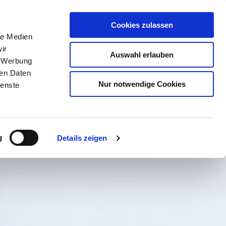
Cookies zulassen
le Medien
ir
BUCHEN
SUCHE
MENÜ
Auswahl erlauben
, Werbung
ren Daten
Nur notwendige Cookies
ienste
g
Details zeigen