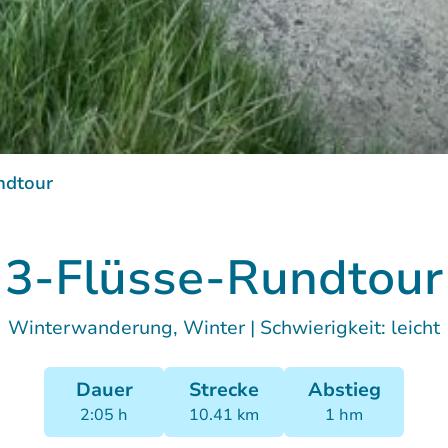
3-Flüsse-Rundtour
ndtour
3-Flüsse-Rundtour
Winterwanderung, Winter
|
Schwierigkeit: leicht
Dauer
Strecke
Abstieg
2:05 h
10.41 km
1 hm