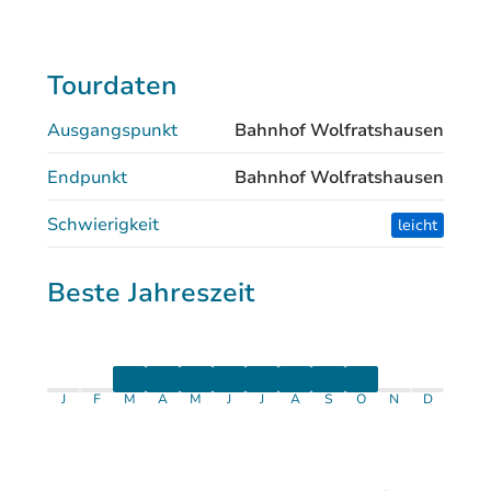
Tourdaten
Ausgangspunkt
Bahnhof Wolfratshausen
Endpunkt
Bahnhof Wolfratshausen
Schwierigkeit
leicht
Beste Jahreszeit
J
F
M
A
M
J
J
A
S
O
N
D