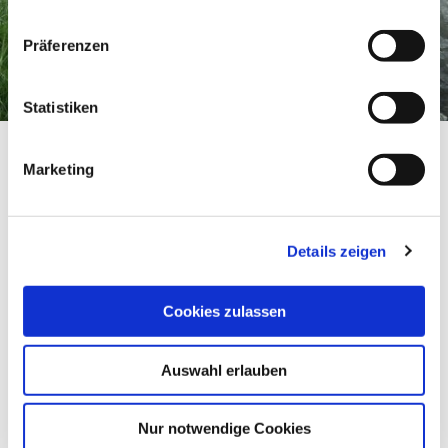
Präferenzen
Statistiken
Märchenwald im Isartal
Startseite
Märchenwald im Isartal
Marketing
Märchenwald im Isartal
Märchenwald im Isartal
Details zeigen
Cookies zulassen
Auswahl erlauben
Nur notwendige Cookies