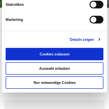
Statistiken
Oswald Bikes
Startseite
Oswald Bikes
Marketing
Oswald Bikes
Oswald Bikes
Details zeigen
Cookies zulassen
Auswahl erlauben
Nur notwendige Cookies