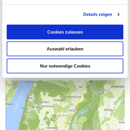
Der Parkplatz befindet sich zentral in Wolfratshausen.
Details zeigen
Weitere Informationen befinden sich im Link.
Cookies zulassen
Auswahl erlauben
Kontakt
Parkplatz Heimatmuseum
Nur notwendige Cookies
82515 Wolfratshausen