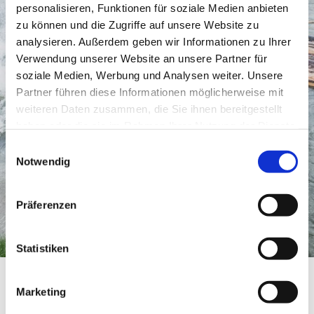
personalisieren, Funktionen für soziale Medien anbieten
zu können und die Zugriffe auf unsere Website zu
analysieren. Außerdem geben wir Informationen zu Ihrer
Verwendung unserer Website an unsere Partner für
soziale Medien, Werbung und Analysen weiter. Unsere
Partner führen diese Informationen möglicherweise mit
weiteren Daten zusammen, die Sie ihnen bereitgestellt
haben oder die sie im Rahmen Ihrer Nutzung der Dienste
gesammelt haben.
Einwilligungsauswahl
Notwendig
Präferenzen
Statistiken
Parkplatz Heimatmuseum
Startseite
Parkplatz Heimatmuseum
Marketing
Parkplatz Heimatmuseum