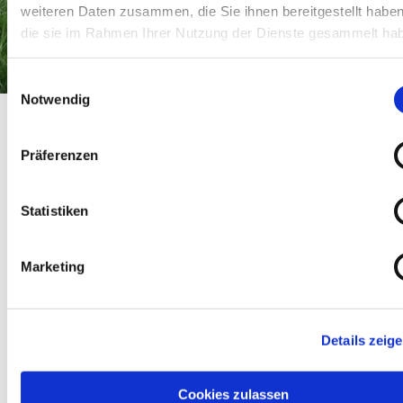
weiteren Daten zusammen, die Sie ihnen bereitgestellt habe
die sie im Rahmen Ihrer Nutzung der Dienste gesammelt ha
Einwilligungsauswahl
Notwendig
Stadtarchiv Wolfratshausen
Startseite
Stadtarchiv Wolfratshausen
Stadtarchiv
Präferenzen
Wolfratshausen
Statistiken
Stadtarchiv Wolfratshausen
Marketing
Details zeig
Cookies zulassen