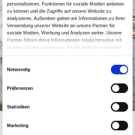
personalisieren, Funktionen für soziale Medien anbieten
zu können und die Zugriffe auf unsere Website zu
analysieren. Außerdem geben wir Informationen zu Ihrer
Verwendung unserer Website an unsere Partner für
soziale Medien, Werbung und Analysen weiter. Unsere
Partner führen diese Informationen möglicherweise mit
weiteren Daten zusammen, die Sie ihnen bereitgestellt
haben oder die sie im Rahmen Ihrer Nutzung der Dienste
gesammelt haben.
Einwilligungsauswahl
Notwendig
Präferenzen
Statistiken
Taxistand
Startseite
Taxistand
Marketing
Taxistand