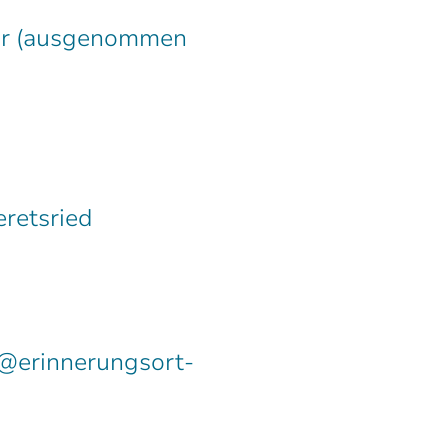
bar (ausgenommen
eretsried
o@erinnerungsort-