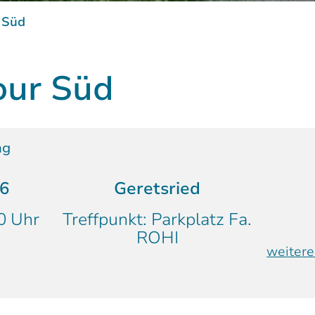
Bunker-Tour Süd
 Süd
our Süd
ng
26
Geretsried
0 Uhr
Treffpunkt: Parkplatz Fa.
ROHI
weitere