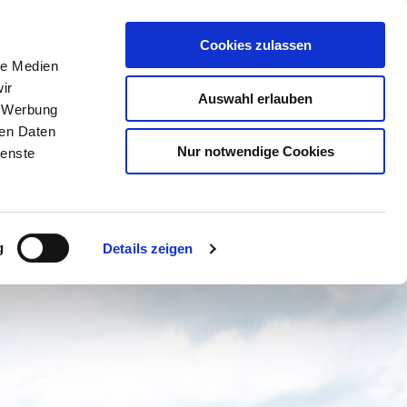
Cookies zulassen
le Medien
ir
BUCHEN
SUCHE
MENÜ
Auswahl erlauben
, Werbung
ren Daten
Nur notwendige Cookies
ienste
g
Details zeigen