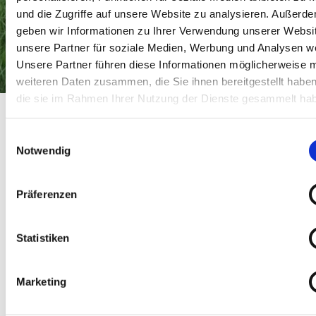
und die Zugriffe auf unsere Website zu analysieren. Außerd
geben wir Informationen zu Ihrer Verwendung unserer Websi
unsere Partner für soziale Medien, Werbung und Analysen we
Unsere Partner führen diese Informationen möglicherweise m
weiteren Daten zusammen, die Sie ihnen bereitgestellt habe
die sie im Rahmen Ihrer Nutzung der Dienste gesammelt ha
Die Schöne und das Biest - das Musical
Startseite
Die Schöne und das Biest - das Musical
Die Schöne und das Biest -
Einwilligungsauswahl
Notwendig
das Musical
Präferenzen
Bühnenkunst
Statistiken
23 Dez 2026
Mi 16:00 - 18:00 Uhr
Marketing