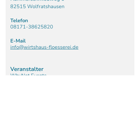
82515 Wolfratshausen
Telefon
08171-38625820
E-Mail
info@wirtshaus-floesserei.de
Veranstalter
WhyNot Events
Am Sevengraben 10
54518 Sehlem
Webseite
Homepage