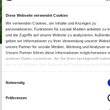
Diese Webseite verwendet Cookies
Wir verwenden Cookies, um Inhalte und Anzeigen zu
personalisieren, Funktionen für soziale Medien anbieten zu 
und die Zugriffe auf unsere Website zu analysieren. Außerd
geben wir Informationen zu Ihrer Verwendung unserer Websi
Lange Nacht der Demokratie - Gemeinsame Aktion
unsere Partner für soziale Medien, Werbung und Analysen we
Startseite
unserer drei lokalen Museen
Unsere Partner führen diese Informationen möglicherweise m
Lange Nacht der Demokratie - Gemeinsame Aktion unserer drei lokalen
Museen
weiteren Daten zusammen, die Sie ihnen bereitgestellt habe
die sie im Rahmen Ihrer Nutzung der Dienste gesammelt ha
Lange Nacht der
Demokratie - Gemeinsame
Einwilligungsauswahl
Notwendig
Aktion unserer drei lokalen
Museen
Präferenzen