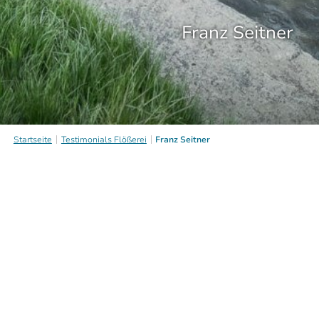
Franz Seitner
Startseite
Testimonials Flößerei
Franz Seitner
Franz Seitner
Beim Fällen der Bäume setzt Franz Seitner auf den
Mond. Nur wenn der abnehmende Mond kein
Wasserzeichen (Krebs oder Fisch) hat, ist der Zeitpunkt
ideal, um die Bäume für seine Flöße zu fällen. Dies sind
im Monat nur jeweils vier bis fünf Tage, in denen
gefällt, entastet und geschäpst werden kann.