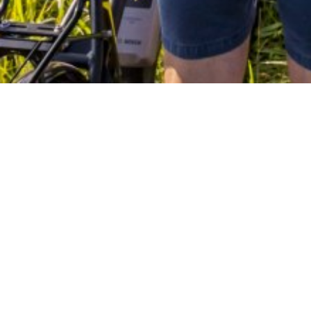
Startseite
Wolfratshau
Isarradw
Der auch für wenig 
reizvolle Isarradwe
über 270 Kilometer 
mündet. Die Strecke 