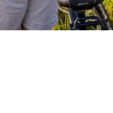
Isarradweg
ftlich ausgesprochen
rquelle und geht
 Isar in die Donau
, das weitgehend