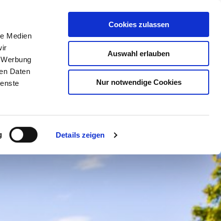
Cookies zulassen
le Medien
ir
BUCHEN
SUCHE
MENÜ
Auswahl erlauben
, Werbung
ren Daten
Nur notwendige Cookies
ienste
g
Details zeigen