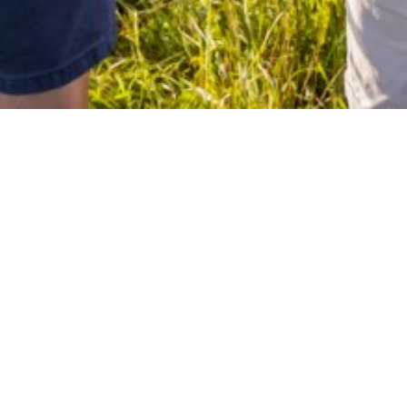
sen entdecken
Freizeit und Sport
Mit dem Rad
eg
trainierte Fahrer geeignete und landscha
g beginnt im Karwendelgebirge an der Isa
flussabwärts bis nach Deggendorf, wo die
ist ein familienfreundliches Raderlebnis