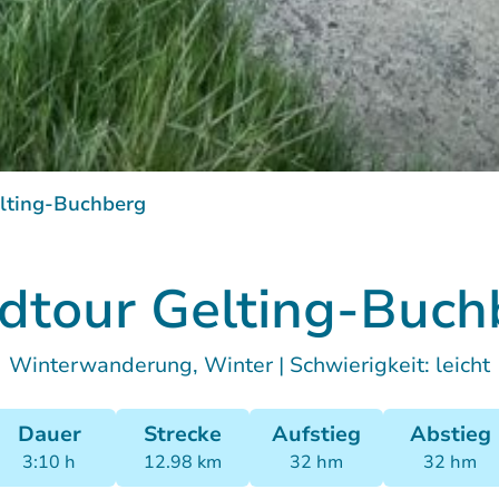
Rundtour Gelting-Buchberg
lting-Buchberg
dtour Gelting-Buch
Winterwanderung, Winter
|
Schwierigkeit: leicht
Dauer
Strecke
Aufstieg
Abstieg
3:10 h
12.98 km
32 hm
32 hm