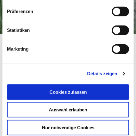
Präferenzen
Statistiken
Inline-Skating-Tour
Startseite
Inline-Skating-Tour
Marketing
Inline-Skating-Tour
Laufen, Jogging
|
Schwierigkeit: leicht
Details zeigen
Dauer
Strecke
Aufstieg
2:25 h
10.05 km
19 hm
Cookies zulassen
Abstieg
Auswahl erlauben
19 hm
Nur notwendige Cookies