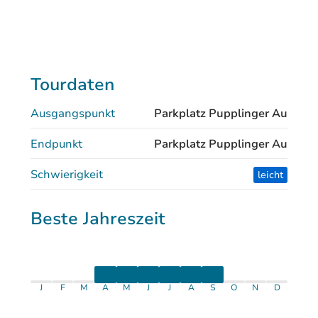
Tourdaten
Ausgangspunkt
Parkplatz Pupplinger Au
Endpunkt
Parkplatz Pupplinger Au
Schwierigkeit
leicht
Beste Jahreszeit
J
F
M
A
M
J
J
A
S
O
N
D