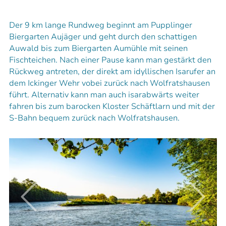
Der 9 km lange Rundweg beginnt am Pupplinger
Biergarten Aujäger und geht durch den schattigen
Auwald bis zum Biergarten Aumühle mit seinen
Fischteichen. Nach einer Pause kann man gestärkt den
Rückweg antreten, der direkt am idyllischen Isarufer an
dem Ickinger Wehr vobei zurück nach Wolfratshausen
führt. Alternativ kann man auch isarabwärts weiter
fahren bis zum barocken Kloster Schäftlarn und mit der
S-Bahn bequem zurück nach Wolfratshausen.