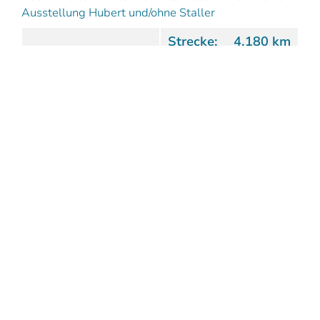
Ausstellung Hubert und/ohne Staller
Strecke:
4,180 km
Dauer:
1:00 h
Aufstieg:
6 hm
Abstieg:
5 hm
Wolfratshausen