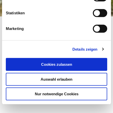
Statistiken
Startseite
Rennradtour zum Walchensee
Marketing
Rennradtour zum
Walchensee
Details zeigen
Rad, Rennrad
Cookies zulassen
Dauer
Strecke
Aufstieg
7:05 h
119.21 km
639 hm
Auswahl erlauben
Abstieg
639 hm
Nur notwendige Cookies