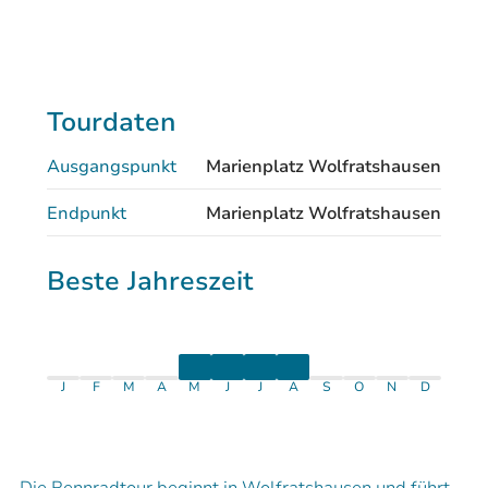
Tourdaten
Ausgangspunkt
Marienplatz Wolfratshausen
Endpunkt
Marienplatz Wolfratshausen
Beste Jahreszeit
J
F
M
A
M
J
J
A
S
O
N
D
Die Rennradtour beginnt in Wolfratshausen und führt