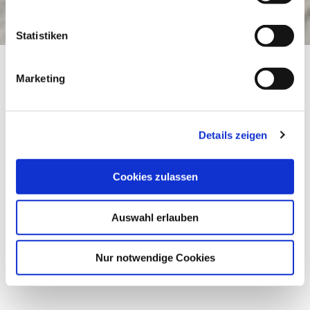
Statistiken
Startseite
Rennradtour nach Bad Heilbrunn
Marketing
Rennradtour nach Bad
Heilbrunn
Details zeigen
Rad, Rennrad
Cookies zulassen
Dauer
Strecke
Aufstieg
3:10 h
60.44 km
330 hm
Auswahl erlauben
Abstieg
307 hm
Nur notwendige Cookies