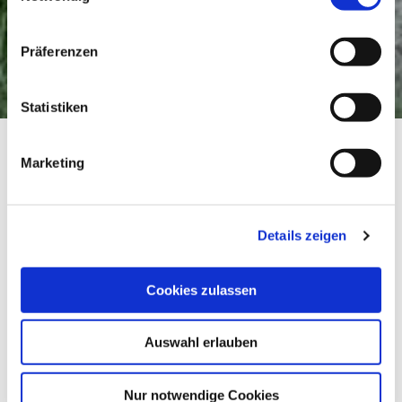
Präferenzen
Statistiken
Loisachweg im Winter
Startseite
Loisachweg im Winter
Marketing
Loisachweg im Winter
Winterwanderung, Winter
Details zeigen
Dauer
Strecke
Aufstieg
1:20 h
5.2 km
53 hm
Cookies zulassen
Abstieg
Auswahl erlauben
7 hm
Nur notwendige Cookies