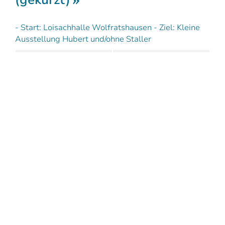
- Start: Loisachhalle Wolfratshausen - Ziel: Kleine
Ausstellung Hubert und/ohne Staller
Strecke:
4,180 km
Dauer:
1:00 h
Aufstieg:
6 hm
Abstieg:
5 hm
Wolfratshausen